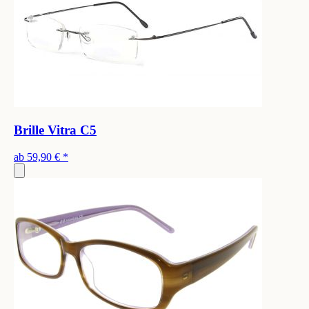
Brille Vitra C5
ab
59,90 €
*