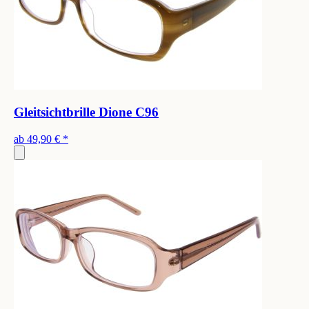
Gleitsichtbrille Dione C96
ab
49,90 €
*