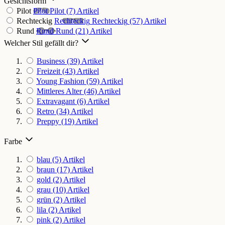
Gesichtsform
Pilot
Pilot
Pilot
(7)
Artikel
Rechteckig
Rechteckig
Rechteckig
(57)
Artikel
Rund
Rund
Rund
(21)
Artikel
Welcher Stil gefällt dir?
Business
(39)
Artikel
Freizeit
(43)
Artikel
Young Fashion
(59)
Artikel
Mittleres Alter
(46)
Artikel
Extravagant
(6)
Artikel
Retro
(34)
Artikel
Preppy
(19)
Artikel
Farbe
blau
(5)
Artikel
braun
(17)
Artikel
gold
(2)
Artikel
grau
(10)
Artikel
grün
(2)
Artikel
lila
(2)
Artikel
pink
(2)
Artikel