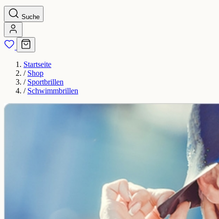
Suche
Startseite
/
Shop
/
Sportbrillen
/
Schwimmbrillen