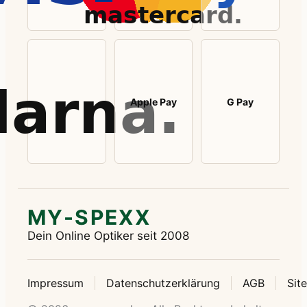
Apple Pay
G Pay
MY-SPEXX
Dein Online Optiker seit 2008
Impressum
Datenschutzerklärung
AGB
Sit