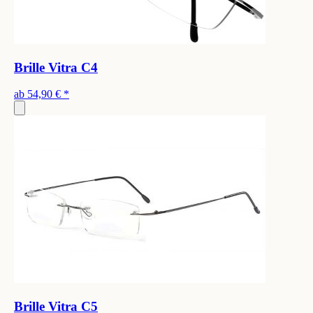
Brille Vitra C4
ab
54,90 €
*
Brille Vitra C5