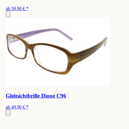
ab
59,90 €
*
Gleitsichtbrille Dione C96
ab
49,90 €
*