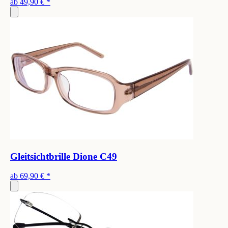
ab
49,90 €
*
Gleitsichtbrille Dione C49
ab
69,90 €
*