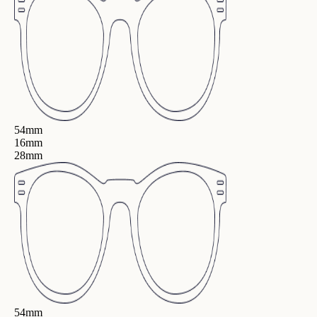
54mm
16mm
28mm
54mm