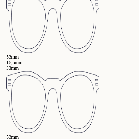
53mm
16,5mm
33mm
53mm