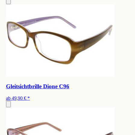
Gleitsichtbrille Dione C96
ab
49,90 €
*