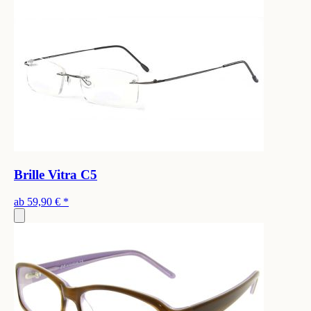
Brille Vitra C5
ab
59,90 €
*