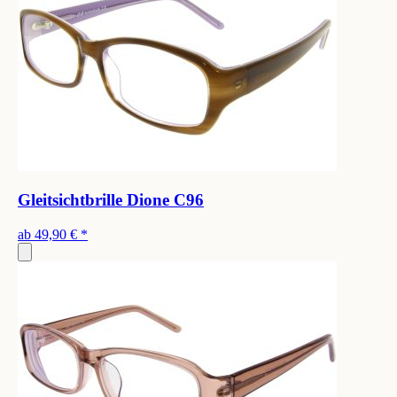
Gleitsichtbrille Dione C96
ab
49,90 €
*