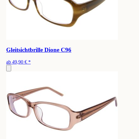
Gleitsichtbrille Dione C96
ab
49,90 €
*