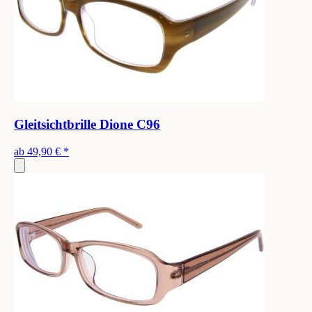
Gleitsichtbrille Dione C96
ab
49,90 €
*