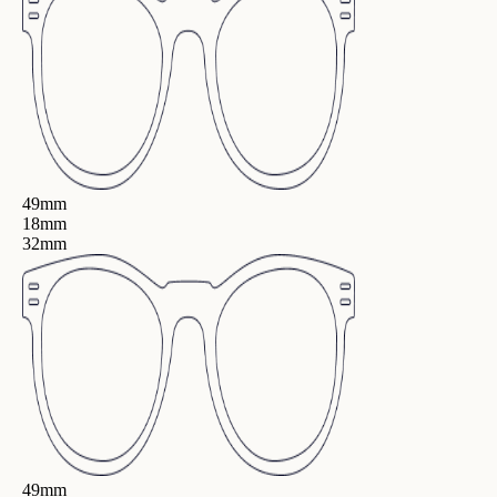
49mm
18mm
32mm
49mm