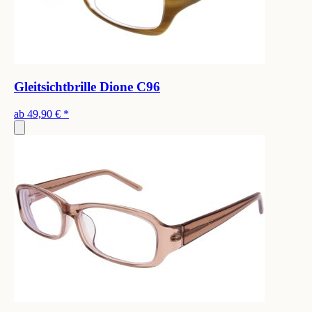
Gleitsichtbrille Dione C96
ab
49,90 €
*