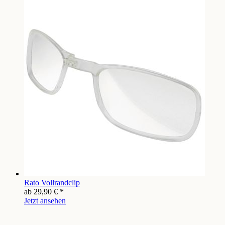
Rato Vollrandclip
ab
29,90 €
*
Jetzt ansehen