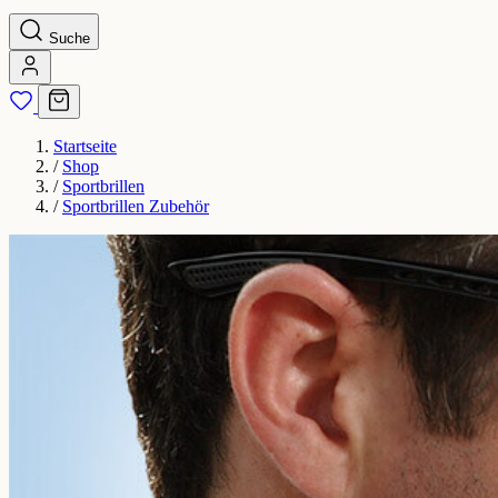
Suche
Startseite
/
Shop
/
Sportbrillen
/
Sportbrillen Zubehör