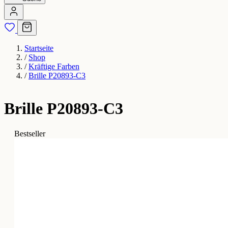
Startseite
/
Shop
/
Kräftige Farben
/
Brille P20893-C3
Brille P20893-C3
Bestseller