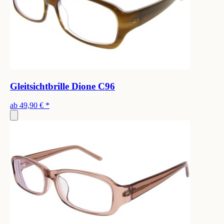
Gleitsichtbrille Dione C96
ab
49,90 €
*