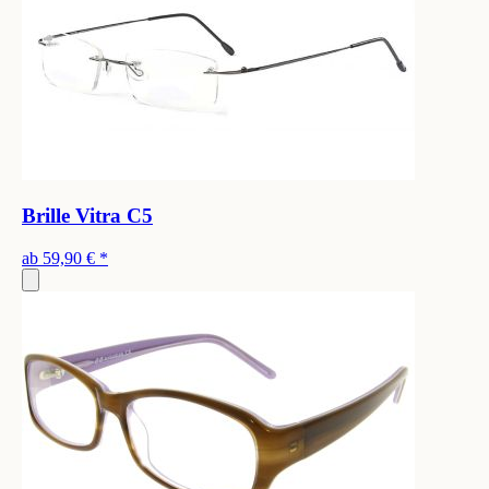
Brille Vitra C5
ab
59,90 €
*