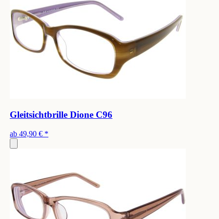
Gleitsichtbrille Dione C96
ab
49,90 €
*