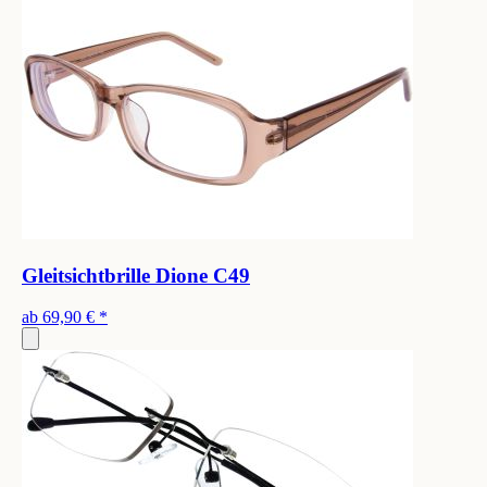
Gleitsichtbrille Dione C49
ab
69,90 €
*