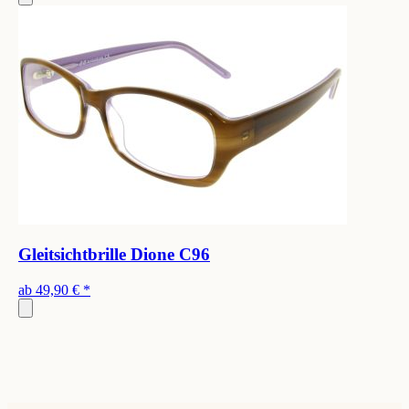
Gleitsichtbrille Dione C96
ab
49,90 €
*