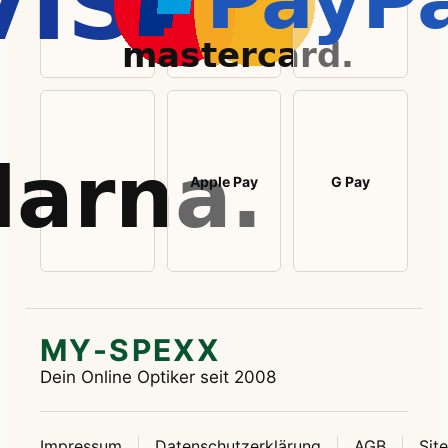
Apple Pay
G Pay
MY-SPEXX
Dein Online Optiker seit 2008
Impressum
Datenschutzerklärung
AGB
Sit