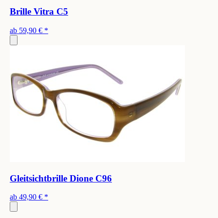
Brille Vitra C5
ab
59,90 €
*
Gleitsichtbrille Dione C96
ab
49,90 €
*