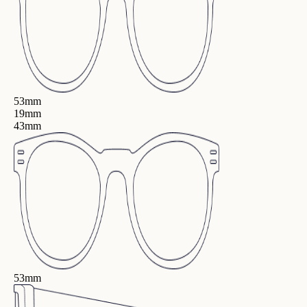
53mm
19mm
43mm
53mm