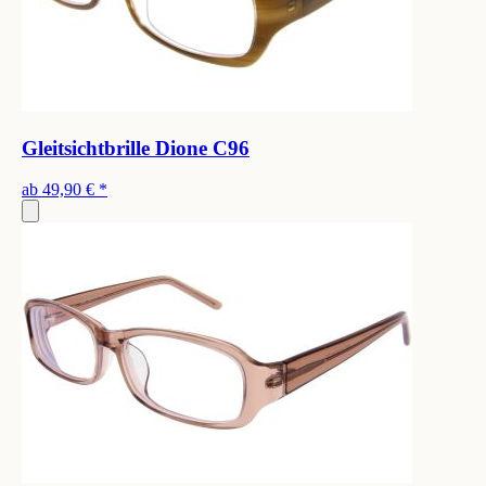
Gleitsichtbrille Dione C96
ab
49,90 €
*