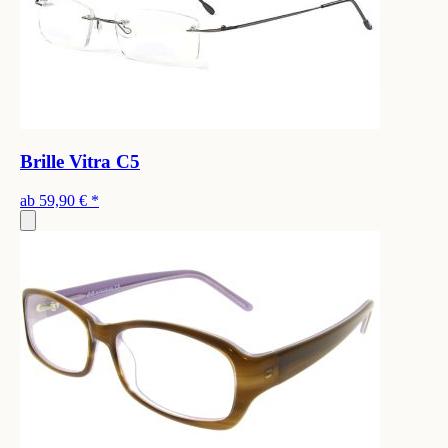
Brille Vitra C5
ab
59,90 €
*