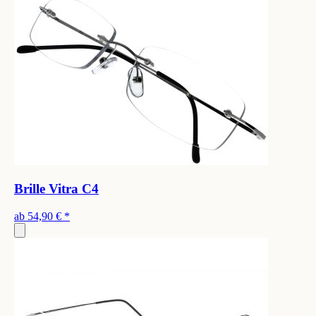
Brille Vitra C4
ab
54,90 €
*