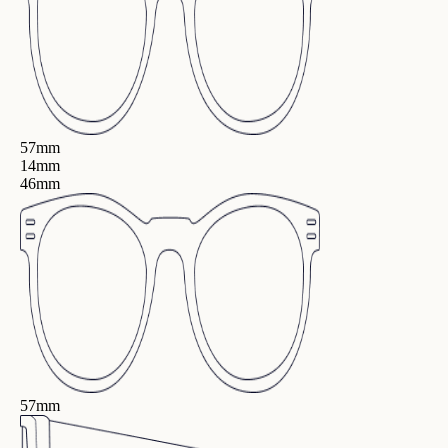
57mm
14mm
46mm
57mm