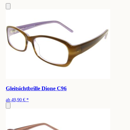
Gleitsichtbrille Dione C96
ab
49,90 €
*