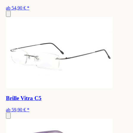
ab
54,90 €
*
Brille Vitra C5
ab
59,90 €
*