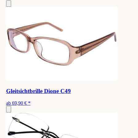
Gleitsichtbrille Dione C49
ab
69,90 €
*