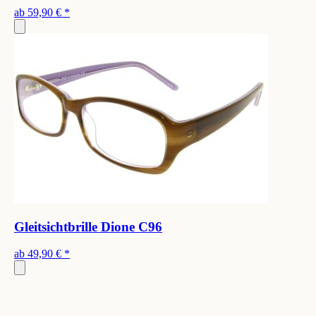
ab
59,90 €
*
Gleitsichtbrille Dione C96
ab
49,90 €
*