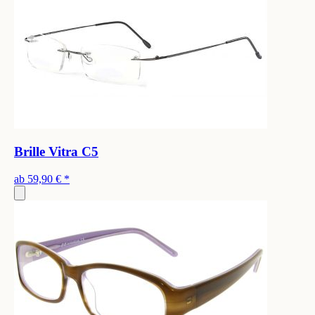
Brille Vitra C5
ab
59,90 €
*