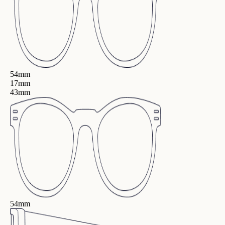
54mm
17mm
43mm
54mm