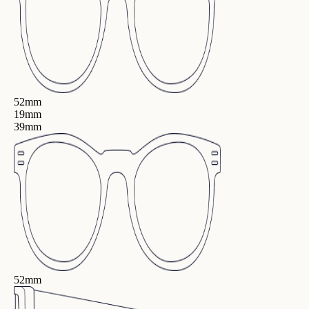
52mm
19mm
39mm
52mm