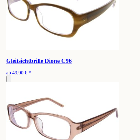
Gleitsichtbrille Dione C96
ab
49,90 €
*