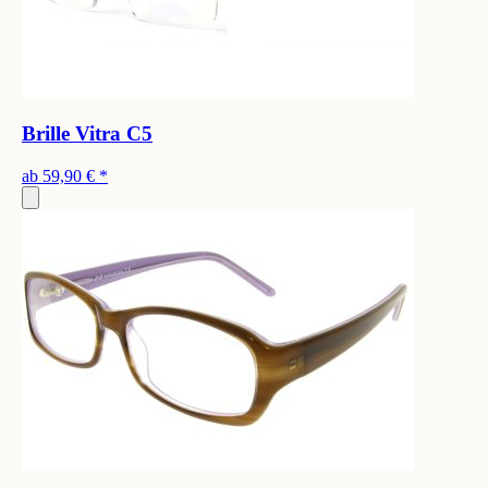
Brille Vitra C5
ab
59,90 €
*