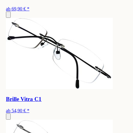
ab
69,90 €
*
Brille Vitra C1
ab
54,90 €
*