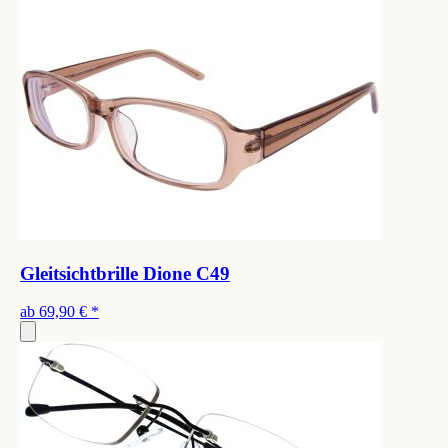
Gleitsichtbrille Dione C49
ab
69,90 €
*