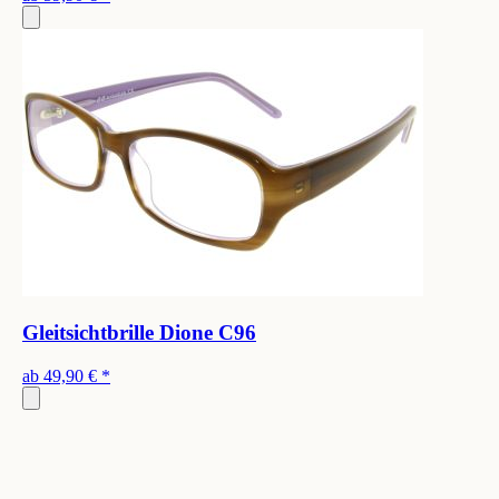
Gleitsichtbrille Dione C96
ab
49,90 €
*