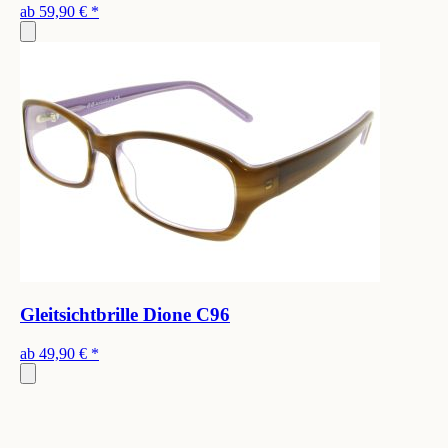
ab
59,90 €
*
Gleitsichtbrille Dione C96
ab
49,90 €
*