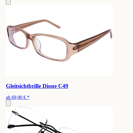
Gleitsichtbrille Dione C49
ab
69,90 €
*