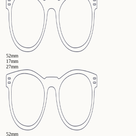
52mm
17mm
27mm
52mm