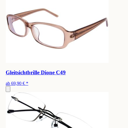
Gleitsichtbrille Dione C49
ab
69,90 €
*