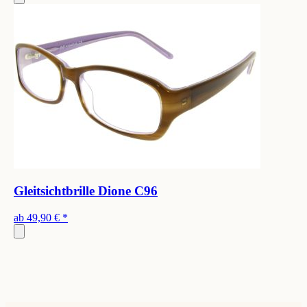
Gleitsichtbrille Dione C96
ab
49,90 €
*