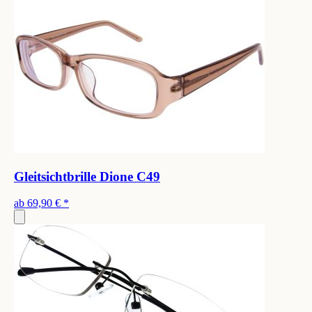
Gleitsichtbrille Dione C49
ab
69,90 €
*