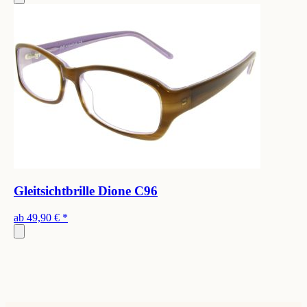
Gleitsichtbrille Dione C96
ab
49,90 €
*