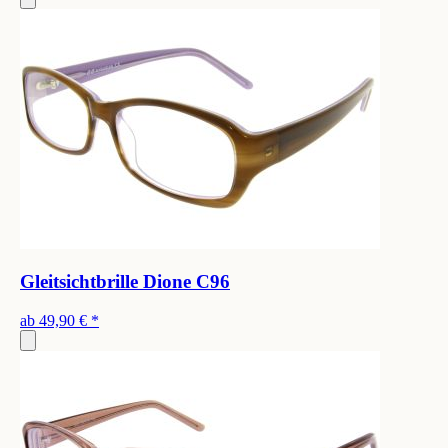
Gleitsichtbrille Dione C96
ab
49,90 €
*