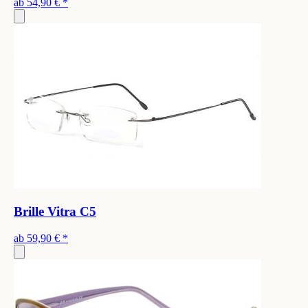
ab
54,90 €
*
Brille Vitra C5
ab
59,90 €
*