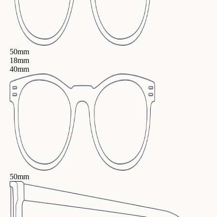
50mm
18mm
40mm
50mm