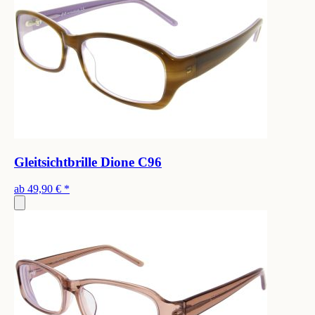
Gleitsichtbrille Dione C96
ab
49,90 €
*