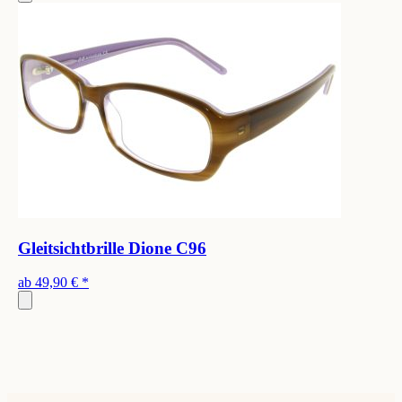
Gleitsichtbrille Dione C96
ab
49,90 €
*