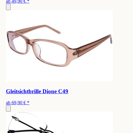
ab
49,90 €
*
Gleitsichtbrille Dione C49
ab
69,90 €
*