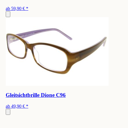
ab
59,90 €
*
Gleitsichtbrille Dione C96
ab
49,90 €
*