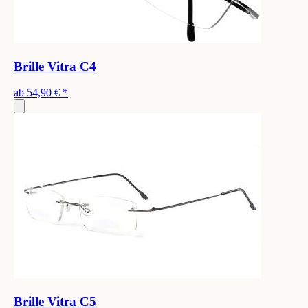
Brille Vitra C4
ab
54,90 €
*
Brille Vitra C5