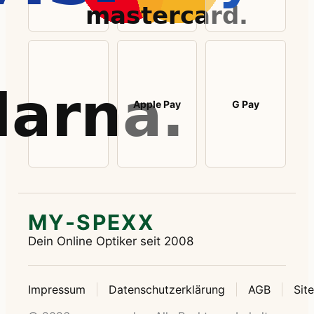
Apple Pay
G Pay
MY-SPEXX
Dein Online Optiker seit 2008
Impressum
Datenschutzerklärung
AGB
Sit