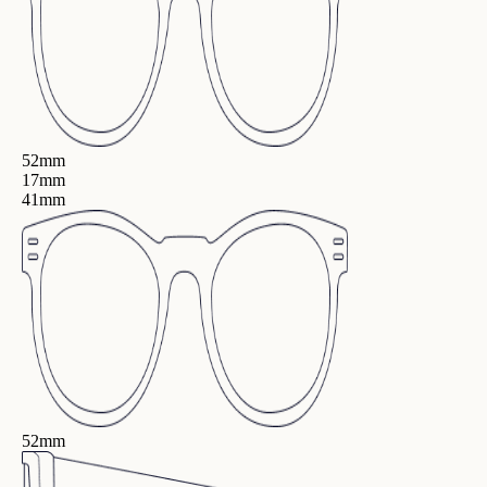
52mm
17mm
41mm
52mm