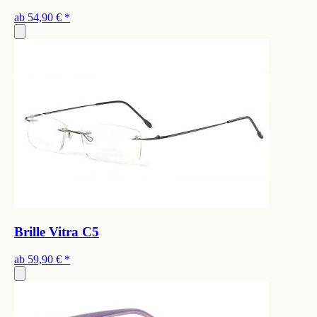
ab
54,90 €
*
Brille Vitra C5
ab
59,90 €
*