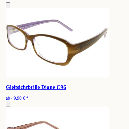
Gleitsichtbrille Dione C96
ab
49,90 €
*