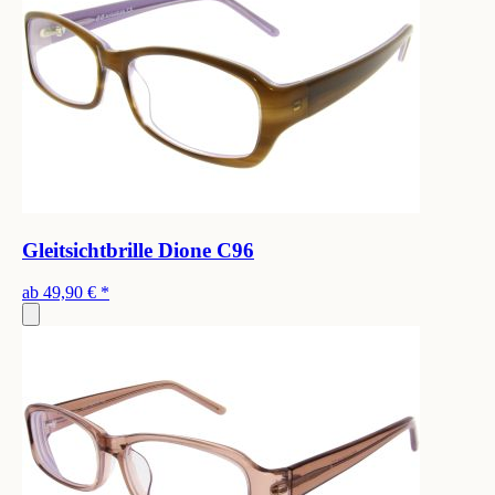
Gleitsichtbrille Dione C96
ab
49,90 €
*