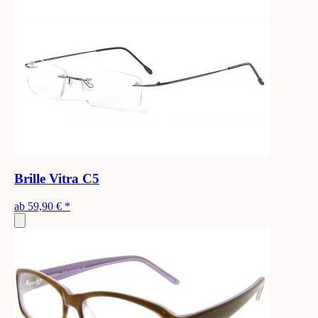
Brille Vitra C5
ab
59,90 €
*