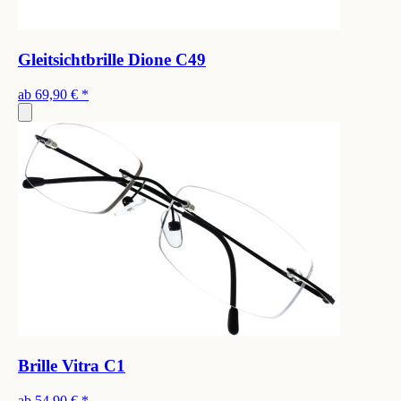
Gleitsichtbrille Dione C49
ab
69,90 €
*
Brille Vitra C1
ab
54,90 €
*