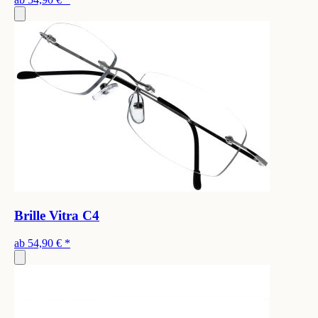
Brille Vitra C4
ab
54,90 €
*