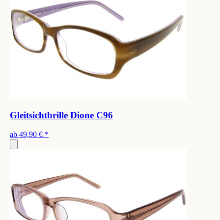
Gleitsichtbrille Dione C96
ab
49,90 €
*