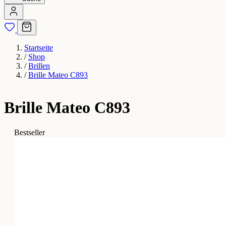
Startseite
/
Shop
/
Brillen
/
Brille Mateo C893
Brille Mateo C893
Bestseller