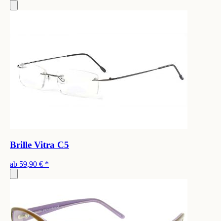
Brille Vitra C5
ab
59,90 €
*