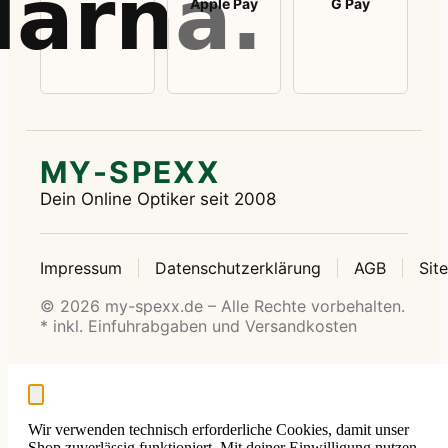
Apple Pay
G Pay
MY-SPEXX
Dein Online Optiker seit 2008
Impressum
Datenschutzerklärung
AGB
Sit
© 2026 my-spexx.de – Alle Rechte vorbehalten.
* inkl. Einfuhrabgaben und Versandkosten
Wir verwenden technisch erforderliche Cookies, damit unser
Shop zuverlässig funktioniert. Mit deiner Einwilligung nutzen