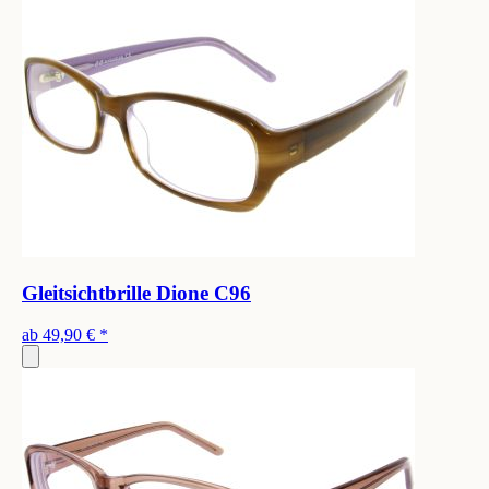
Gleitsichtbrille Dione C96
ab
49,90 €
*