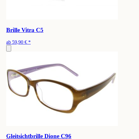
Brille Vitra C5
ab
59,90 €
*
Gleitsichtbrille Dione C96