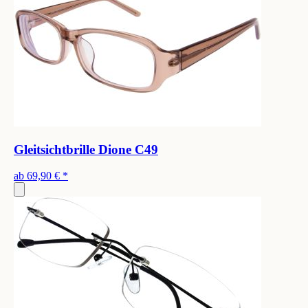
Gleitsichtbrille Dione C49
ab
69,90 €
*