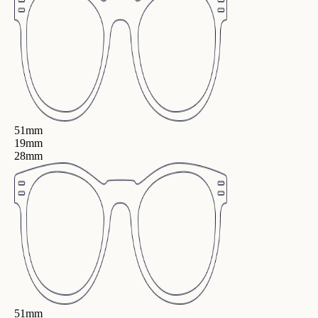
51mm
19mm
28mm
51mm