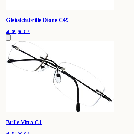
Gleitsichtbrille Dione C49
ab
69,90 €
*
Brille Vitra C1
ab
54,90 €
*