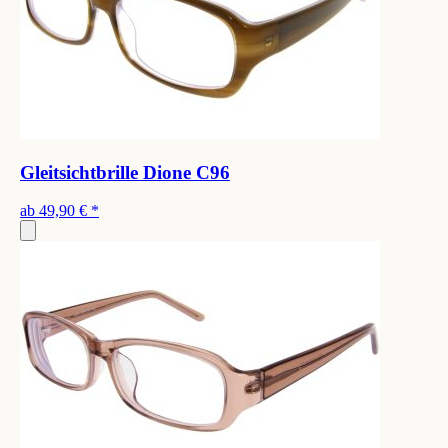
Gleitsichtbrille Dione C96
ab
49,90 €
*