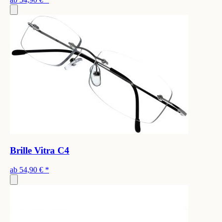
Brille Vitra C4
ab
54,90 €
*