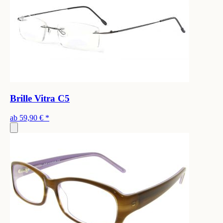
Brille Vitra C5
ab
59,90 €
*