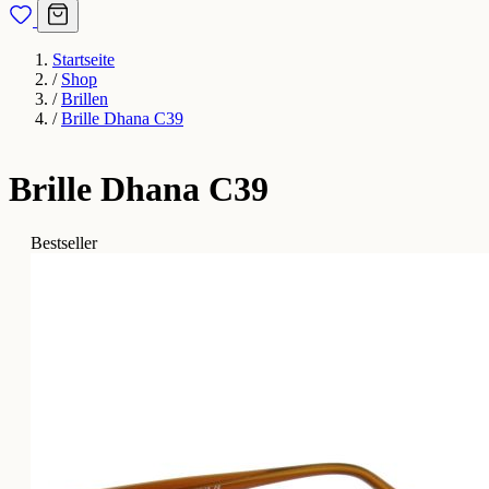
Startseite
/
Shop
/
Brillen
/
Brille Dhana C39
Brille Dhana C39
Bestseller