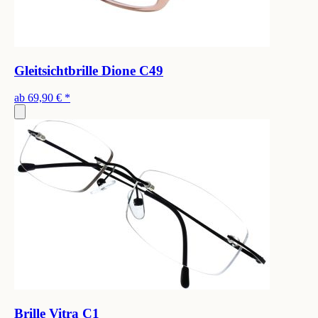
Gleitsichtbrille Dione C49
ab
69,90 €
*
Brille Vitra C1