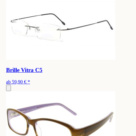
Brille Vitra C5
ab
59,90 €
*