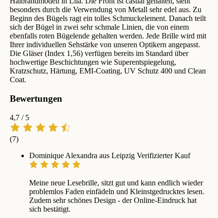
Halbrandmodell in Lila. Die Front ist casual gehalten, sieht
besonders durch die Verwendung von Metall sehr edel aus. Zu
Beginn des Bügels ragt ein tolles Schmuckelement. Danach teilt
sich der Bügel in zwei sehr schmale Linien, die von einem
ebenfalls roten Bügelende gehalten werden. Jede Brille wird mit
Ihrer individuellen Sehstärke von unseren Optikern angepasst.
Die Gläser (Index 1,56) verfügen bereits im Standard über
hochwertige Beschichtungen wie Superentspiegelung,
Kratzschutz, Härtung, EMI-Coating, UV Schutz 400 und Clean
Coat.
Bewertungen
4,7
/ 5
(7)
Dominique Alexandra aus Leipzig
Verifizierter Kauf
Meine neue Lesebrille, sitzt gut und kann endlich wieder
problemlos Faden einfädeln und Kleinstgedrucktes lesen.
Zudem sehr schönes Design - der Online-Eindruck hat
sich bestätigt.