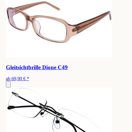
Gleitsichtbrille Dione C49
ab
69,90 €
*