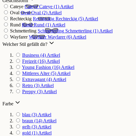
Gesichtsform
Cateye
Cateye
Cateye
(1)
Artikel
Oval
Oval
Oval
(2)
Artikel
Rechteckig
Rechteckig
Rechteckig
(5)
Artikel
Rund
Rund
Rund
(1)
Artikel
Schmetterling
Schmetterling
Schmetterling
(1)
Artikel
Wayfarer
Wayfarer
Wayfarer
(6)
Artikel
Welcher Stil gefällt dir?
Business
(4)
Artikel
Freizeit
(16)
Artikel
Young Fashion
(16)
Artikel
Mittleres Alter
(5)
Artikel
Extravagant
(4)
Artikel
Retro
(3)
Artikel
Preppy
(3)
Artikel
Farbe
blau
(3)
Artikel
braun
(14)
Artikel
gelb
(3)
Artikel
gold
(1)
Artikel