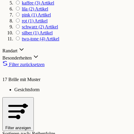
kaffee
(3)
Artikel
lila
(2)
Artikel
pink
(1)
Artikel
rot
(1)
Artikel
schwarz
(2)
Artikel
silber
(1)
Artikel
two-tone
(4)
Artikel
Randart
Besonderheiten
Filter zurücksetzen
17 Brille mit Muster
Gesichtsform
Filter anzeigen
Sortieren nach:
Reihenfolge